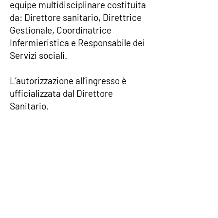
equipe multidisciplinare costituita
da: Direttore sanitario, Direttrice
Gestionale, Coordinatrice
Infermieristica e Responsabile dei
Servizi sociali.
L’autorizzazione all’ingresso è
ufficializzata dal Direttore
Sanitario.
A seguito della valutazione
positiva della domanda, la persona
interessata o i suoi famigliari,
vengono contatti per concordare
insieme il giorno e le modalità
dell’ingresso.