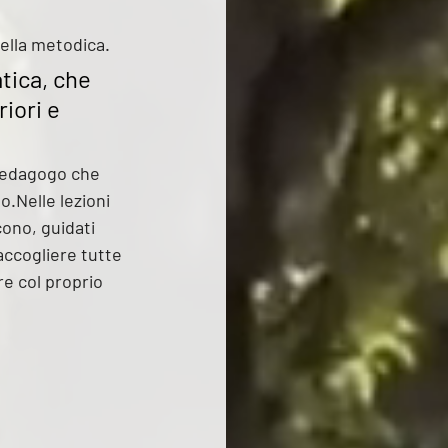
della metodica.
ica, che 
iori e 
 pedagogo che 
.Nelle lezioni 
ono, guidati 
accogliere tutte 
e col proprio 