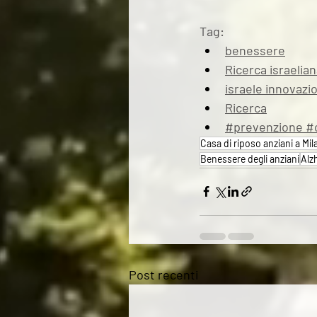
Tag:
benessere
Ricerca israelia
israele innovazi
Ricerca
#prevenzione #ci
Casa di riposo anziani a Mi
Benessere degli anziani
Alz
Post recenti