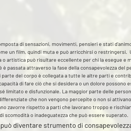
mposta di sensazioni, movimenti, pensieri e stati d'animo
e un film, quindi muta e può arricchirsi o restringersi.  
o artistica può risultare eccellente per chi la esegue e m
é è passata attraverso la fase della consapevolezza del p
parte del corpo è collegata a tutte le altre parti e contri
ncapacità di fare ciò che si desidera o un dolore possono es
i sé limitato e disfunzionale. La maggior parte delle perso
ndifferenziate che non vengono percepite o non si attivan
o zavorre rispetto a parti che lavorano troppo e rischian
di scomodità o inadeguatezza che può essere superato.
 può diventare strumento di consapevolezza,