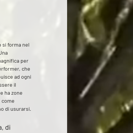
 si forma nel 
Una 
agnifica per 
erformer, che 
buisce ad ogni 
sere il 
ne ha zone 
o come 
o di usurarsi. 
 di 