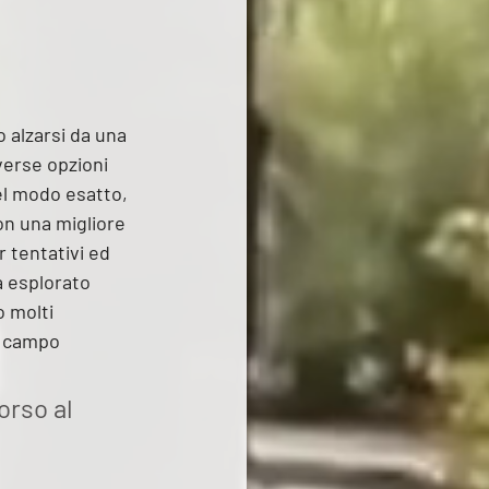
 alzarsi da una 
verse opzioni 
el modo esatto, 
on una migliore 
 tentativi ed 
a esplorato 
 molti 
l campo 
orso al 