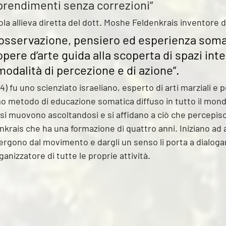
pprendimenti senza correzioni”
ola allieva diretta del dott. Moshe Feldenkrais inventore 
osservazione, pensiero ed esperienza somat
opere d’arte guida alla scoperta di spazi inter
odalità di percezione e di azione”.
4) fu uno scienziato israeliano, esperto di arti marziali e
o metodo di educazione somatica diffuso in tutto il mondo
 si muovono ascoltandosi e si affidano a ciò che percepisc
nkrais che ha una formazione di quattro anni. Iniziano ad 
rgono dal movimento e dargli un senso li porta a dialogar
anizzatore di tutte le proprie attività.