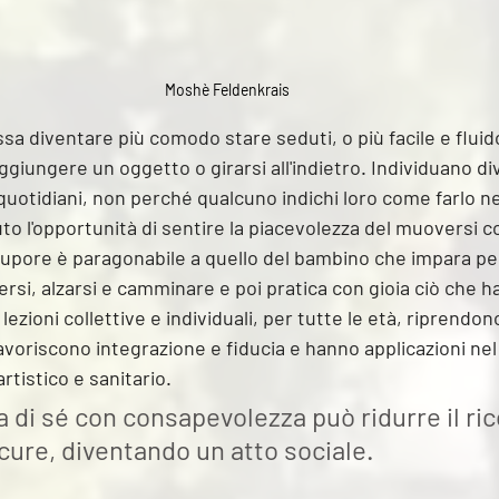
Moshè Feldenkrais
 diventare più comodo stare seduti, o più facile e fluido
giungere un oggetto o girarsi all'indietro. Individuano di
quotidiani, non perché qualcuno indichi loro come farlo n
 l'opportunità di sentire la piacevolezza del muoversi c
upore è paragonabile a quello del bambino che impara per
ersi, alzarsi e camminare e poi pratica con gioia ciò che h
zioni collettive e individuali, per tutte le età, riprendono
favoriscono integrazione e fiducia e hanno applicazioni ne
rtistico e sanitario.  
 di sé con consapevolezza può ridurre il ric
cure, diventando un atto sociale.