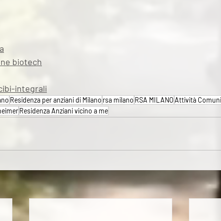
na
one biotech
bi-integrali
lano
Residenza per anziani di Milano
rsa milano
RSA MILANO
Attività Comuni
heimer
Residenza Anziani vicino a me