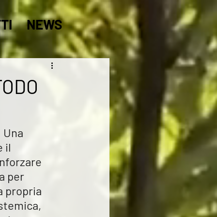
TI
NEWS
TODO
 
Una 
il 
nforzare 
a per 
 propria 
stemica, 