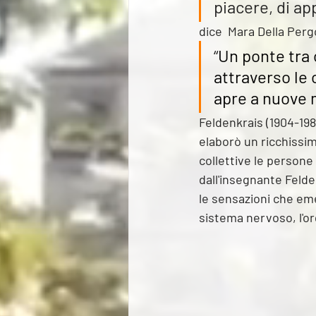
piacere, di a
dice  Mara Della Perg
“
Un ponte tra 
attraverso le 
apre a nuove m
Feldenkrais (1904-198
elaborò un ricchissim
collettive le persone
dall'insegnante Felde
le sensazioni che eme
sistema nervoso, l'org