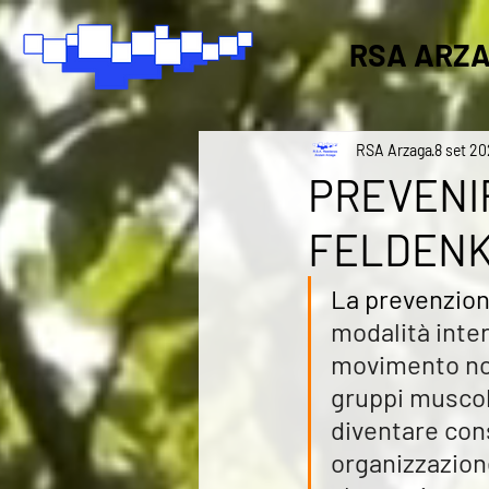
RSA ARZ
RSA Arzaga
8 set 2
PREVENIR
FELDENK
La prevenzione
modalità inter
movimento non
gruppi muscola
diventare con
organizzazion